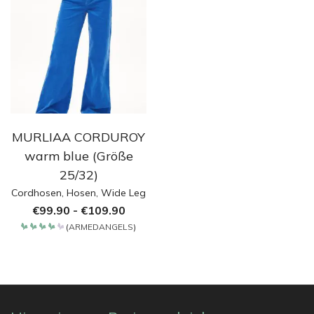
MURLIAA CORDUROY
warm blue (Größe
25/32)
Cordhosen
,
Hosen
,
Wide Leg
€
99.90
-
€
109.90
(
ARMEDANGELS
)
Bewertet
mit
4.2
von 5