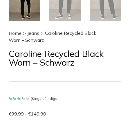
Home
>
Jeans
>
Caroline Recycled Black
Worn – Schwarz
Caroline Recycled Black
Worn – Schwarz
(
Kings of Indigo
)
Bewertet
mit
3.35
€
99.99
-
€
149.90
von
5