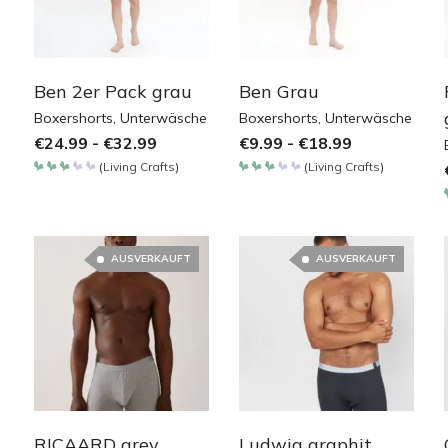
Ben 2er Pack grau
Ben Grau
Boxershorts
,
Unterwäsche
Boxershorts
,
Unterwäsche
€
24.99
-
€
32.99
€
9.99
-
€
18.99
(
Living Crafts
)
(
Living Crafts
)
Bewertet
Bewertet
mit
mit
3.05
3.05
von
von
5
5
AUSVERKAUFT
AUSVERKAUFT
RICAARD grey
Ludwig graphit