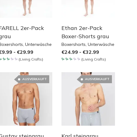
FARELL 2er-Pack
Ethan 2er-Pack
grau
Boxer-Shorts grau
Boxershorts
,
Unterwäsche
Boxershorts
,
Unterwäsche
€
9.99
-
€
29.99
€
24.99
-
€
32.99
(
Living Crafts
)
(
Living Crafts
)
Bewertet
Bewertet
mit
mit
3.05
3.05
von
von
5
5
AUSVERKAUFT
AUSVERKAUFT
Gustav steingrau
Karl steingrau