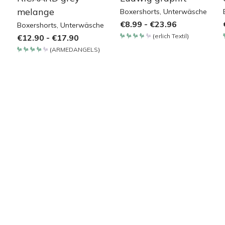
melange
Boxershorts
,
Unterwäsche
€
8.99
-
€
23.96
Boxershorts
,
Unterwäsche
(
erlich Textil
)
€
12.90
-
€
17.90
Bewertet
mit
(
ARMEDANGELS
)
3.8
Bewertet
von 5
mit
4.2
von 5