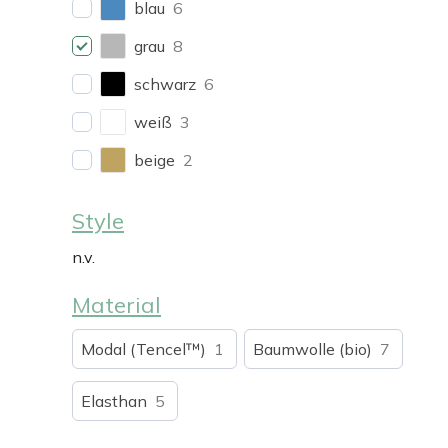
blau
6
grau
8
schwarz
6
weiß
3
beige
2
Style
n.v.
Material
Modal (Tencel™)
1
Baumwolle (bio)
7
Elasthan
5