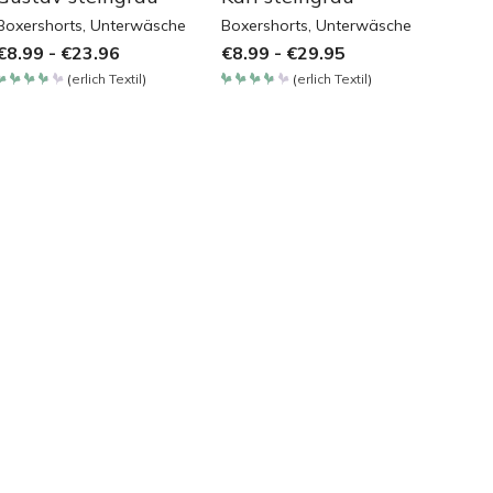
Boxershorts
,
Unterwäsche
Boxershorts
,
Unterwäsche
€
8.99
-
€
23.96
€
8.99
-
€
29.95
(
erlich Textil
)
(
erlich Textil
)
Bewertet
Bewertet
mit
mit
3.8
3.8
von 5
von 5