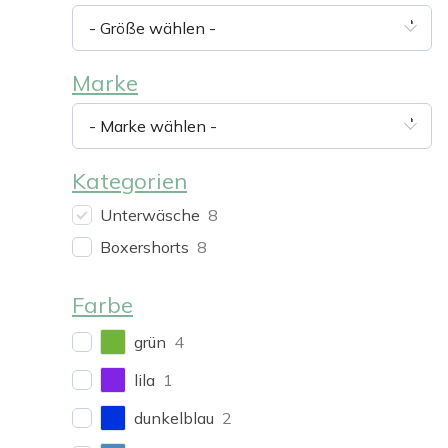
- Größe wählen -
Marke
- Marke wählen -
Kategorien
Unterwäsche
8
Boxershorts
8
Farbe
grün
4
lila
1
dunkelblau
2