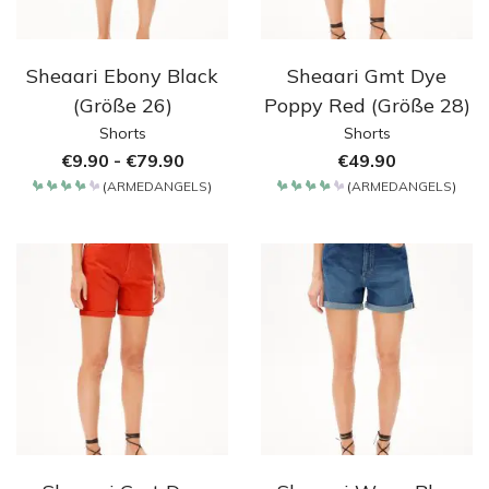
Sheaari Ebony Black
Sheaari Gmt Dye
(Größe 26)
Poppy Red (Größe 28)
Shorts
Shorts
€
9.90
-
€
79.90
€
49.90
(
ARMEDANGELS
)
(
ARMEDANGELS
)
Bewertet
Bewertet
mit
mit
4.2
4.2
von 5
von 5