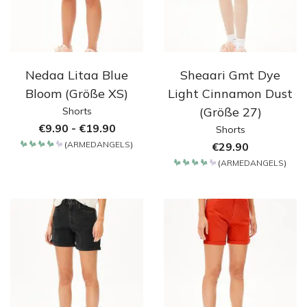
Nedaa Litaa Blue
Sheaari Gmt Dye
Bloom (Größe XS)
Light Cinnamon Dust
(Größe 27)
Shorts
€
9.90
-
€
19.90
Shorts
(
ARMEDANGELS
)
€
29.90
Bewertet
mit
(
ARMEDANGELS
)
4.2
Bewertet
von 5
mit
4.2
von 5