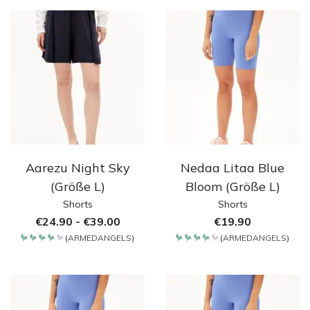
von 5
von 5
Aarezu Night Sky
Nedaa Litaa Blue
(Größe L)
Bloom (Größe L)
Shorts
Shorts
€
24.90
-
€
39.00
€
19.90
(
ARMEDANGELS
)
(
ARMEDANGELS
)
Bewertet
Bewertet
mit
mit
4.2
4.2
von 5
von 5