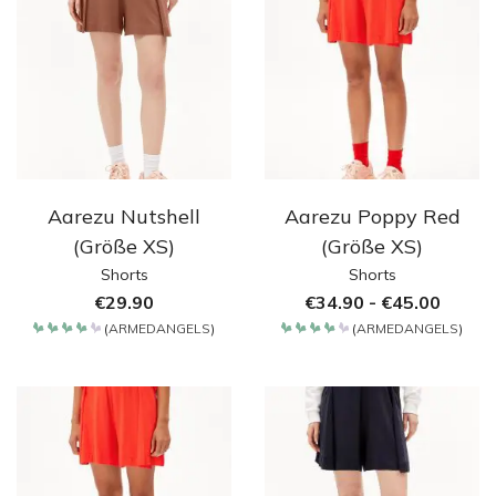
Aarezu Nutshell
Aarezu Poppy Red
(Größe XS)
(Größe XS)
Shorts
Shorts
€
29.90
€
34.90
-
€
45.00
(
ARMEDANGELS
)
(
ARMEDANGELS
)
Bewertet
Bewertet
mit
mit
4.2
4.2
von 5
von 5