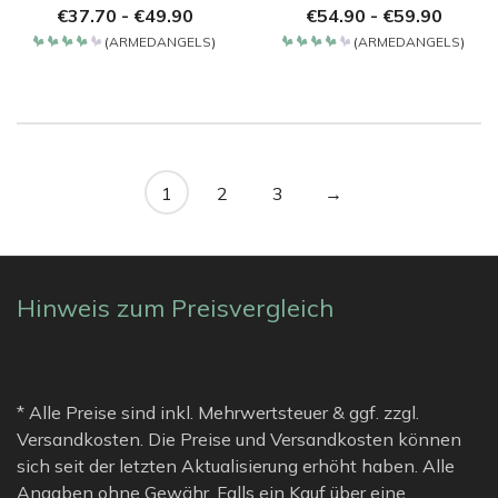
€
37.70
-
€
49.90
€
54.90
-
€
59.90
(
ARMEDANGELS
)
(
ARMEDANGELS
)
Bewertet
Bewertet
mit
mit
4.2
4.2
von 5
von 5
1
2
3
→
Hinweis zum Preisvergleich
* Alle Preise sind inkl. Mehrwertsteuer & ggf. zzgl.
Versandkosten. Die Preise und Versandkosten können
sich seit der letzten Aktualisierung erhöht haben. Alle
Angaben ohne Gewähr. Falls ein Kauf über eine