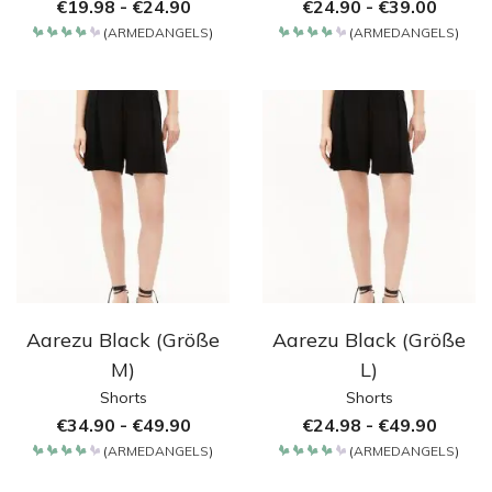
€
19.98
-
€
24.90
€
24.90
-
€
39.00
(
ARMEDANGELS
)
(
ARMEDANGELS
)
Bewertet
Bewertet
mit
mit
4.2
4.2
von 5
von 5
Aarezu Black (Größe
Aarezu Black (Größe
M)
L)
Shorts
Shorts
€
34.90
-
€
49.90
€
24.98
-
€
49.90
(
ARMEDANGELS
)
(
ARMEDANGELS
)
Bewertet
Bewertet
mit
mit
4.2
4.2