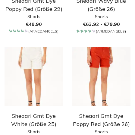
Sheaari Gmt Dye
Sheaari Wavy Blue
Poppy Red (Größe 29)
(Größe 26)
Shorts
Shorts
€
49.90
€
63.92
-
€
79.90
(
ARMEDANGELS
)
(
ARMEDANGELS
)
Bewertet
Bewertet
mit
mit
4.2
4.2
von 5
von 5
Sheaari Gmt Dye
Sheaari Gmt Dye
White (Größe 25)
Poppy Red (Größe 26)
Shorts
Shorts