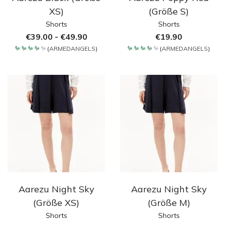
XS)
(Größe S)
Shorts
Shorts
€
39.00
-
€
49.90
€
19.90
(
ARMEDANGELS
)
(
ARMEDANGELS
)
Bewertet
Bewertet
mit
mit
4.2
4.2
von 5
von 5
Aarezu Night Sky
Aarezu Night Sky
(Größe XS)
(Größe M)
Shorts
Shorts