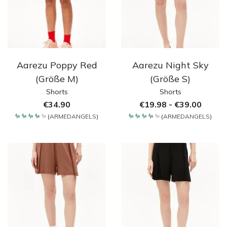
Aarezu Poppy Red
Aarezu Night Sky
(Größe M)
(Größe S)
Shorts
Shorts
€
34.90
€
19.98
-
€
39.00
(
ARMEDANGELS
)
(
ARMEDANGELS
)
Bewertet
Bewertet
mit
mit
4.2
4.2
von 5
von 5