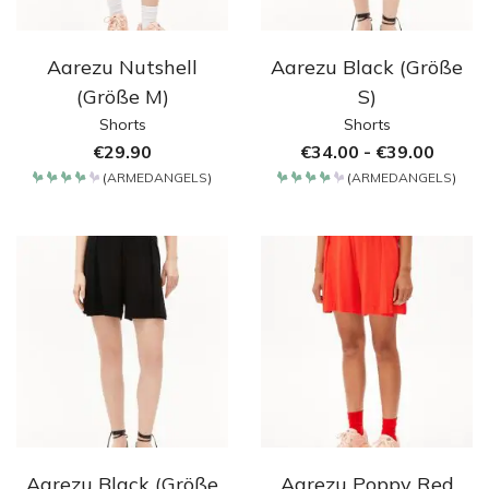
Aarezu Nutshell
Aarezu Black (Größe
(Größe M)
S)
Shorts
Shorts
€
29.90
€
34.00
-
€
39.00
(
ARMEDANGELS
)
(
ARMEDANGELS
)
Bewertet
Bewertet
mit
mit
4.2
4.2
von 5
von 5
Aarezu Black (Größe
Aarezu Poppy Red