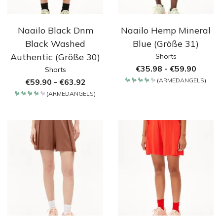
Naailo Black Dnm
Naailo Hemp Mineral
Black Washed
Blue (Größe 31)
Authentic (Größe 30)
Shorts
€
35.98
-
€
59.90
Shorts
(
ARMEDANGELS
)
€
59.90
-
€
63.92
Bewertet
mit
(
ARMEDANGELS
)
4.2
Bewertet
von 5
mit
4.2
von 5