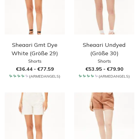
Sheaari Gmt Dye
Sheaari Undyed
White (Größe 29)
(Größe 30)
Shorts
Shorts
€
36.44
-
€
77.59
€
53.95
-
€
79.90
(
ARMEDANGELS
)
(
ARMEDANGELS
)
Bewertet
Bewertet
mit
mit
4.2
4.2
von 5
von 5