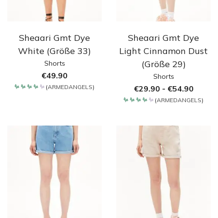
Sheaari Gmt Dye
Sheaari Gmt Dye
White (Größe 33)
Light Cinnamon Dust
(Größe 29)
Shorts
€
49.90
Shorts
(
ARMEDANGELS
)
€
29.90
-
€
54.90
Bewertet
mit
(
ARMEDANGELS
)
4.2
Bewertet
von 5
mit
4.2
von 5