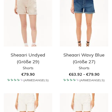
Sheaari Undyed
Sheaari Wavy Blue
(Größe 29)
(Größe 27)
Shorts
Shorts
€
79.90
€
63.92
-
€
79.90
(
ARMEDANGELS
)
(
ARMEDANGELS
)
Bewertet
Bewertet
mit
mit
4.2
4.2
von 5
von 5