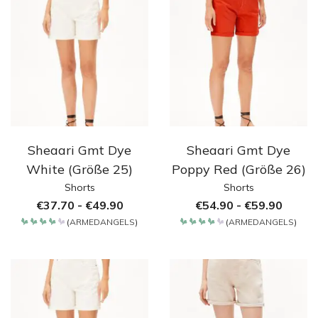
Sheaari Gmt Dye
Sheaari Gmt Dye
White (Größe 25)
Poppy Red (Größe 26)
Shorts
Shorts
€
37.70
-
€
49.90
€
54.90
-
€
59.90
(
ARMEDANGELS
)
(
ARMEDANGELS
)
Bewertet
Bewertet
mit
mit
4.2
4.2
von 5
von 5