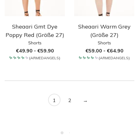
Sheaari Gmt Dye
Sheaari Warm Grey
Poppy Red (Größe 27)
(Größe 27)
Shorts
Shorts
€
49.90
-
€
59.90
€
59.00
-
€
64.90
(
ARMEDANGELS
)
(
ARMEDANGELS
)
Bewertet
Bewertet
mit
mit
4.2
4.2
von 5
von 5
1
2
→