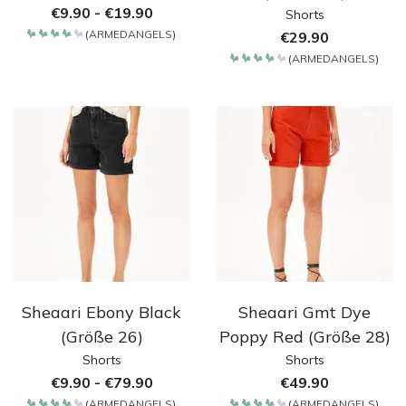
€
9.90
-
€
19.90
Shorts
(
ARMEDANGELS
)
€
29.90
Bewertet
mit
(
ARMEDANGELS
)
4.2
Bewertet
von 5
mit
4.2
von 5
Sheaari Ebony Black
Sheaari Gmt Dye
(Größe 26)
Poppy Red (Größe 28)
Shorts
Shorts
€
9.90
-
€
79.90
€
49.90
(
ARMEDANGELS
)
(
ARMEDANGELS
)