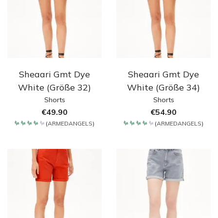
Sheaari Gmt Dye
Sheaari Gmt Dye
White (Größe 32)
White (Größe 34)
Shorts
Shorts
€
49.90
€
54.90
(
ARMEDANGELS
)
(
ARMEDANGELS
)
Bewertet
Bewertet
mit
mit
4.2
4.2
von 5
von 5