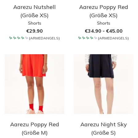
Aarezu Nutshell
Aarezu Poppy Red
(Größe XS)
(Größe XS)
Shorts
Shorts
€
29.90
€
34.90
-
€
45.00
(
ARMEDANGELS
)
(
ARMEDANGELS
)
Bewertet
Bewertet
mit
mit
4.2
4.2
von 5
von 5
Aarezu Poppy Red
Aarezu Night Sky
(Größe M)
(Größe S)