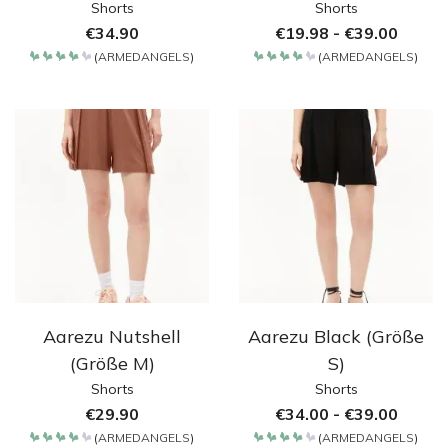
Shorts
Shorts
€
34.90
€
19.98
-
€
39.00
(
ARMEDANGELS
)
(
ARMEDANGELS
)
Bewertet
Bewertet
mit
mit
4.2
4.2
von 5
von 5
Aarezu Nutshell
Aarezu Black (Größe
(Größe M)
S)
Shorts
Shorts
€
29.90
€
34.00
-
€
39.00
(
ARMEDANGELS
)
(
ARMEDANGELS
)