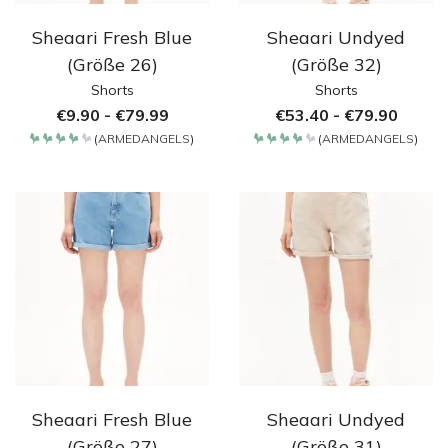
Sheaari Fresh Blue
Sheaari Undyed
(Größe 26)
(Größe 32)
Shorts
Shorts
€
9.90
-
€
79.99
€
53.40
-
€
79.90
(
ARMEDANGELS
)
(
ARMEDANGELS
)
Bewertet
Bewertet
mit
mit
4.2
4.2
von 5
von 5
Sheaari Fresh Blue
Sheaari Undyed
(Größe 27)
(Größe 31)