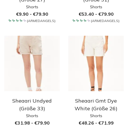
Shorts
Shorts
€
9.90
-
€
79.90
€
53.40
-
€
79.90
(
ARMEDANGELS
)
(
ARMEDANGELS
)
Bewertet
Bewertet
mit
mit
4.2
4.2
von 5
von 5
Sheaari Undyed
Sheaari Gmt Dye
(Größe 33)
White (Größe 26)
Shorts
Shorts
€
31.98
-
€
79.90
€
48.26
-
€
71.99