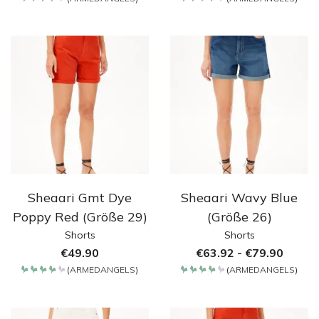
Bewertet
Bewertet
mit
mit
4.2
4.2
von 5
von 5
Sheaari Gmt Dye
Sheaari Wavy Blue
Poppy Red (Größe 29)
(Größe 26)
Shorts
Shorts
€
49.90
€
63.92
-
€
79.90
(
ARMEDANGELS
)
(
ARMEDANGELS
)
Bewertet
Bewertet
mit
mit
4.2
4.2
von 5
von 5