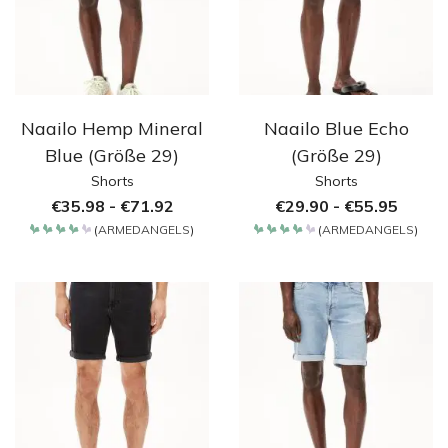
Naailo Hemp Mineral
Naailo Blue Echo
Blue (Größe 29)
(Größe 29)
Shorts
Shorts
€
35.98
-
€
71.92
€
29.90
-
€
55.95
(
ARMEDANGELS
)
(
ARMEDANGELS
)
Bewertet
Bewertet
mit
mit
4.2
4.2
von 5
von 5