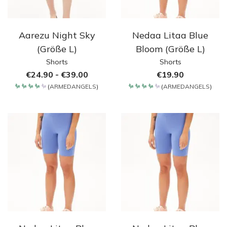
Aarezu Night Sky
Nedaa Litaa Blue
(Größe L)
Bloom (Größe L)
Shorts
Shorts
€
24.90
-
€
39.00
€
19.90
(
ARMEDANGELS
)
(
ARMEDANGELS
)
Bewertet
Bewertet
mit
mit
4.2
4.2
von 5
von 5