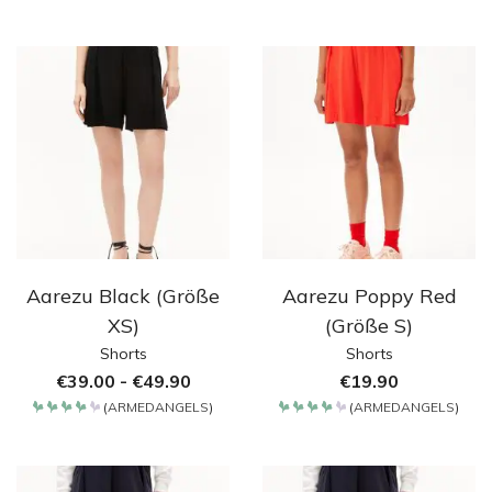
Bewertet
Bewertet
mit
mit
4.2
4.2
von 5
von 5
Aarezu Black (Größe
Aarezu Poppy Red
XS)
(Größe S)
Shorts
Shorts
€
39.00
-
€
49.90
€
19.90
(
ARMEDANGELS
)
(
ARMEDANGELS
)
Bewertet
Bewertet
mit
mit
4.2
4.2
von 5
von 5