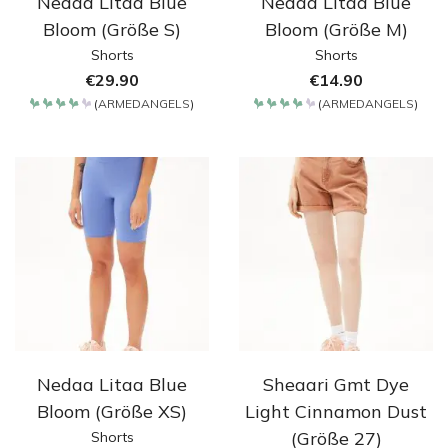
Nedaa Litaa Blue
Nedaa Litaa Blue
Bloom (Größe S)
Bloom (Größe M)
Shorts
Shorts
€
29.90
€
14.90
(
ARMEDANGELS
)
(
ARMEDANGELS
)
Bewertet
Bewertet
mit
mit
4.2
4.2
von 5
von 5
Nedaa Litaa Blue
Sheaari Gmt Dye
Bloom (Größe XS)
Light Cinnamon Dust
(Größe 27)
Shorts