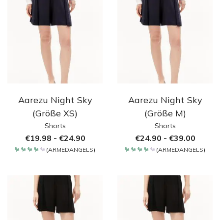
Aarezu Night Sky
Aarezu Night Sky
(Größe XS)
(Größe M)
Shorts
Shorts
€
19.98
-
€
24.90
€
24.90
-
€
39.00
(
ARMEDANGELS
)
(
ARMEDANGELS
)
Bewertet
Bewertet
mit
mit
4.2
4.2
von 5
von 5