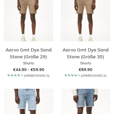
Aarvo Gmt Dye Sand
Aarvo Gmt Dye Sand
Stone (Größe 29)
Stone (Größe 30)
Shorts
Shorts
€
44.90
-
€
59.90
€
89.90
(
ARMEDANGELS
)
(
ARMEDANGELS
)
Bewertet
Bewertet
mit
mit
4.2
4.2
von 5
von 5