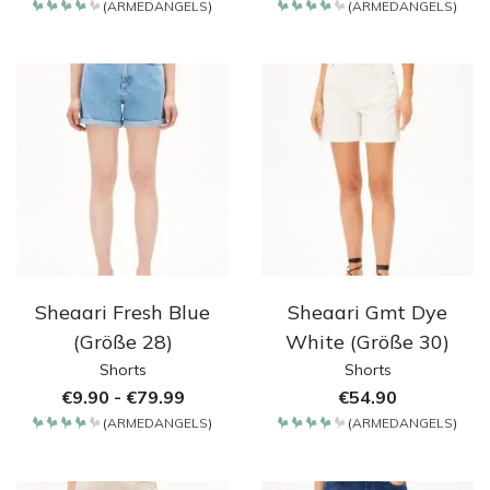
(
ARMEDANGELS
)
(
ARMEDANGELS
)
Bewertet
Bewertet
mit
mit
4.2
4.2
von 5
von 5
Sheaari Fresh Blue
Sheaari Gmt Dye
(Größe 28)
White (Größe 30)
Shorts
Shorts
€
9.90
-
€
79.99
€
54.90
(
ARMEDANGELS
)
(
ARMEDANGELS
)
Bewertet
Bewertet
mit
mit
4.2
4.2
von 5
von 5