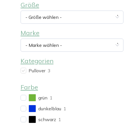
Größe
- Größe wählen -
Marke
- Marke wählen -
Kategorien
Pullover
3
Farbe
grün
1
dunkelblau
1
schwarz
1