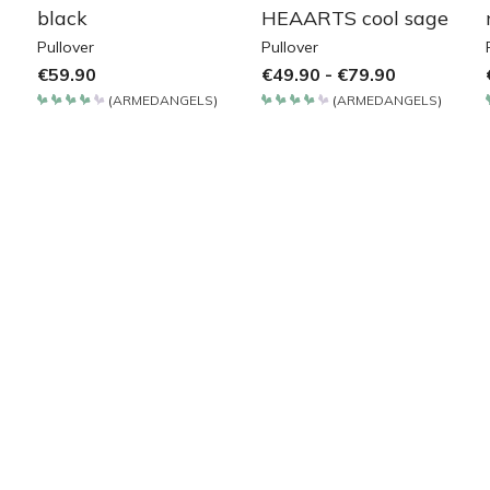
black
HEAARTS cool sage
Pullover
Pullover
€
59.90
€
49.90
-
€
79.90
(
ARMEDANGELS
)
(
ARMEDANGELS
)
Bewertet
Bewertet
mit
mit
4.2
4.2
von 5
von 5