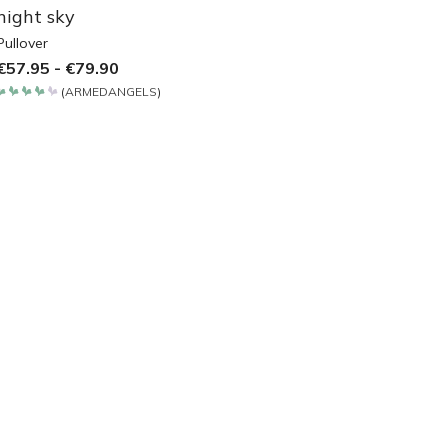
night sky
Pullover
€
57.95
-
€
79.90
(
ARMEDANGELS
)
Bewertet
mit
4.2
von 5