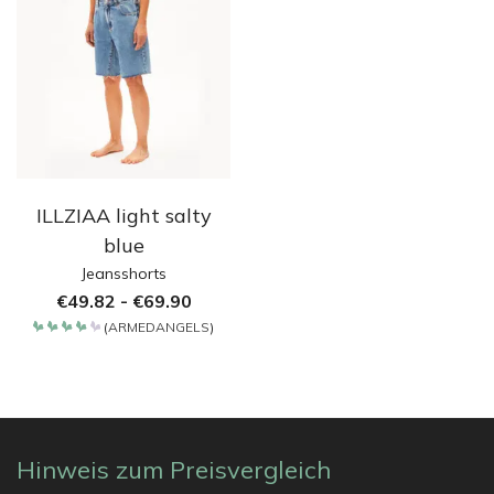
ILLZIAA light salty
blue
Jeansshorts
€
49.82
-
€
69.90
(
ARMEDANGELS
)
Bewertet
mit
4.2
von 5
Hinweis zum Preisvergleich