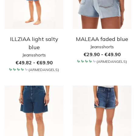
ILLZIAA light salty
MALEAA faded blue
blue
Jeansshorts
€
29.90
-
€
49.90
Jeansshorts
(
ARMEDANGELS
)
€
49.82
-
€
69.90
Bewertet
mit
(
ARMEDANGELS
)
4.2
Bewertet
von 5
mit
4.2
von 5