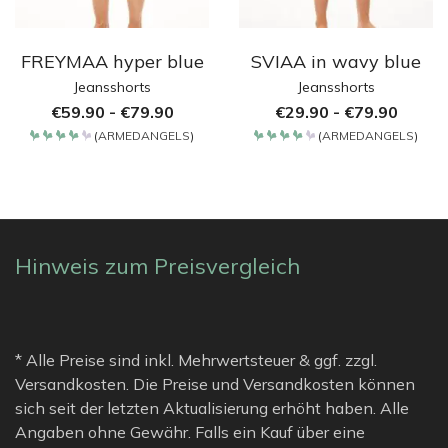
FREYMAA hyper blue
SVIAA in wavy blue
Jeansshorts
Jeansshorts
€
59.90
-
€
79.90
€
29.90
-
€
79.90
(
ARMEDANGELS
)
(
ARMEDANGELS
)
Bewertet
Bewertet
mit
mit
4.2
4.2
von 5
von 5
Hinweis zum Preisvergleich
* Alle Preise sind inkl. Mehrwertsteuer & ggf. zzgl.
Versandkosten. Die Preise und Versandkosten können
sich seit der letzten Aktualisierung erhöht haben. Alle
Angaben ohne Gewähr. Falls ein Kauf über eine