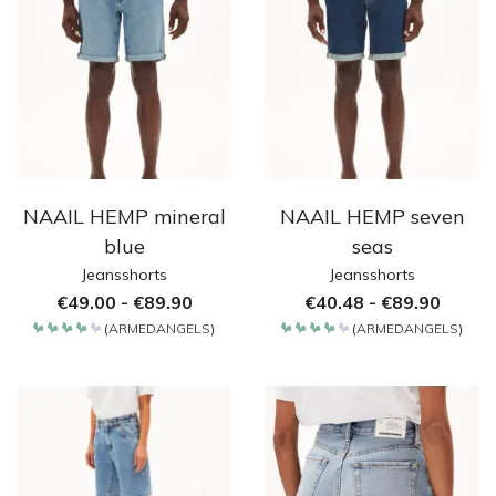
NAAIL HEMP mineral
NAAIL HEMP seven
blue
seas
Jeansshorts
Jeansshorts
€
49.00
-
€
89.90
€
40.48
-
€
89.90
(
ARMEDANGELS
)
(
ARMEDANGELS
)
Bewertet
Bewertet
mit
mit
4.2
4.2
von 5
von 5