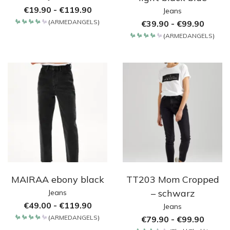
€
19.90
-
€
119.90
Jeans
(
ARMEDANGELS
)
€
39.90
-
€
99.90
Bewertet
mit
(
ARMEDANGELS
)
4.2
Bewertet
von 5
mit
4.2
von 5
MAIRAA ebony black
TT203 Mom Cropped
– schwarz
Jeans
€
49.00
-
€
119.90
Jeans
(
ARMEDANGELS
)
€
79.90
-
€
99.90
Bewertet
mit