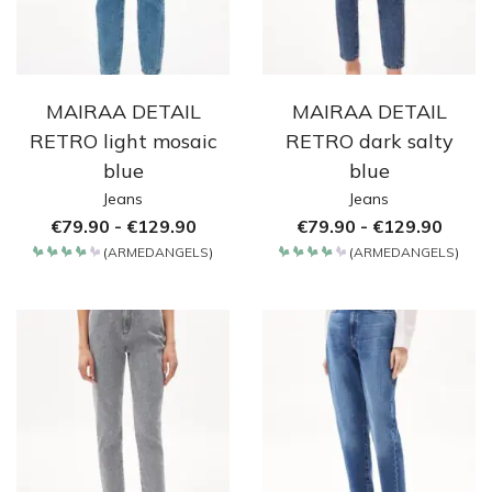
MAIRAA DETAIL
MAIRAA DETAIL
RETRO light mosaic
RETRO dark salty
blue
blue
Jeans
Jeans
€
79.90
-
€
129.90
€
79.90
-
€
129.90
(
ARMEDANGELS
)
(
ARMEDANGELS
)
Bewertet
Bewertet
mit
mit
4.2
4.2
von 5
von 5