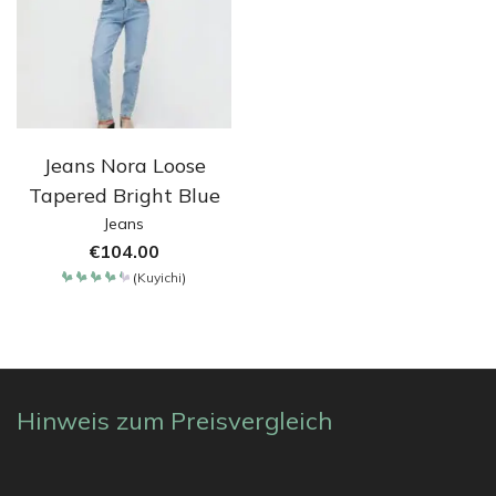
Jeans Nora Loose
Tapered Bright Blue
Jeans
€
104.00
(
Kuyichi
)
Bewertet
mit
4.4
von 5
Hinweis zum Preisvergleich