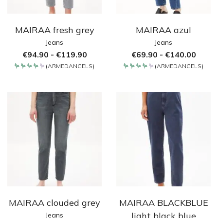
MAIRAA fresh grey
MAIRAA azul
Jeans
Jeans
€
94.90
-
€
119.90
€
69.90
-
€
140.00
(
ARMEDANGELS
)
(
ARMEDANGELS
)
Bewertet
Bewertet
mit
mit
4.2
4.2
von 5
von 5
MAIRAA clouded grey
MAIRAA BLACKBLUE
light black blue
Jeans