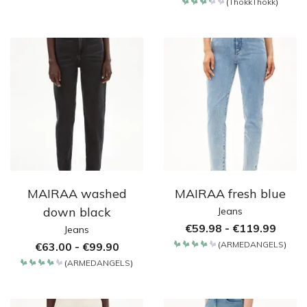
(
ThokkThokk
)
4.2
Bewertet
von 5
mit
3.375
von
5
MAIRAA washed
MAIRAA fresh blue
down black
Jeans
€
59.98
-
€
119.99
Jeans
(
ARMEDANGELS
)
€
63.00
-
€
99.90
Bewertet
mit
(
ARMEDANGELS
)
4.2
Bewertet
von 5
mit
4.2
von 5