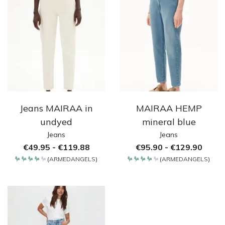
Jeans MAIRAA in
MAIRAA HEMP
undyed
mineral blue
Jeans
Jeans
€
49.95
-
€
119.88
€
95.90
-
€
129.90
(
ARMEDANGELS
)
(
ARMEDANGELS
)
Bewertet
Bewertet
mit
mit
4.2
4.2
von 5
von 5