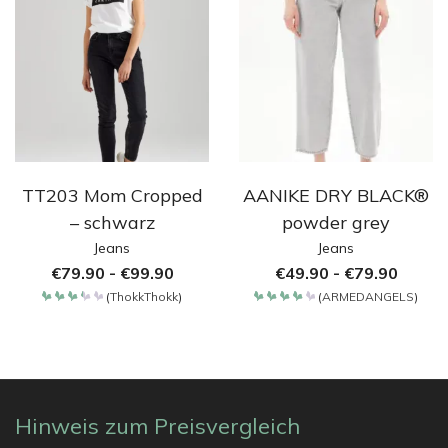
TT203 Mom Cropped
AANIKE DRY BLACK®
– schwarz
powder grey
Jeans
Jeans
€
79.90
-
€
99.90
€
49.90
-
€
79.90
(
ThokkThokk
)
(
ARMEDANGELS
)
Bewertet
Bewertet
mit
mit
3.375
4.2
von
von 5
5
Hinweis zum Preisvergleich