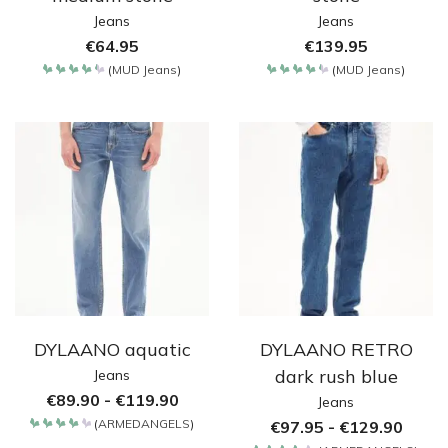
Jeans
Jeans
€
64.95
€
139.95
(
MUD Jeans
)
(
MUD Jeans
)
Bewertet
Bewertet
mit
mit
4.35
4.35
von 5
von 5
DYLAANO aquatic
DYLAANO RETRO
dark rush blue
Jeans
€
89.90
-
€
119.90
Jeans
(
ARMEDANGELS
)
€
97.95
-
€
129.90
Bewertet
mit