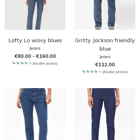
Lofty Lo wavy blues
Gritty Jackson friendly
blue
Jeans
€
80.00
-
€
160.00
Jeans
(
Nudie Jeans
)
€
112.00
Bewertet
mit
(
Nudie Jeans
)
4.257
Bewertet
von 5
mit
4.257
von 5