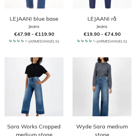
LEJAANI blue base
LEJAANI rå
Jeans
Jeans
€
47.98
-
€
119.90
€
19.90
-
€
74.90
(
ARMEDANGELS
)
(
ARMEDANGELS
)
Bewertet
Bewertet
mit
mit
4.2
4.2
von 5
von 5
Sara Works Cropped
Wyde Sara medium
medium stone
stone