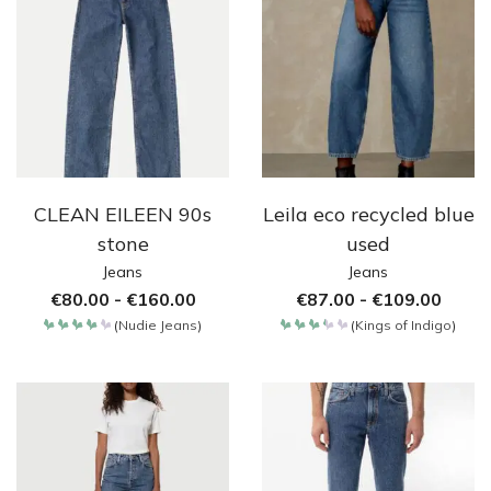
CLEAN EILEEN 90s
Leila eco recycled blue
stone
used
Jeans
Jeans
€
80.00
-
€
160.00
€
87.00
-
€
109.00
(
Nudie Jeans
)
(
Kings of Indigo
)
Bewertet
Bewertet
mit
mit
4.257
3.35
von 5
von
5