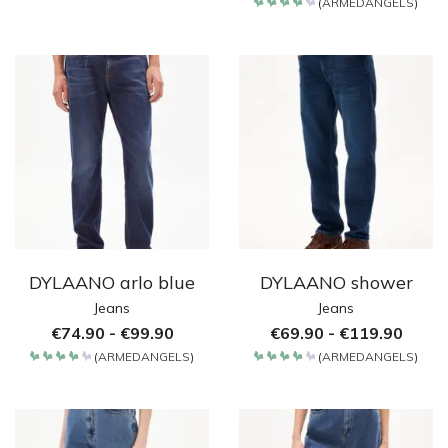
(
ARMEDANGELS
)
4.2
Bewertet
von 5
mit
4.2
von 5
DYLAANO arlo blue
DYLAANO shower
Jeans
Jeans
€
74.90
-
€
99.90
€
69.90
-
€
119.90
(
ARMEDANGELS
)
(
ARMEDANGELS
)
Bewertet
Bewertet
mit
mit
4.2
4.2
von 5
von 5