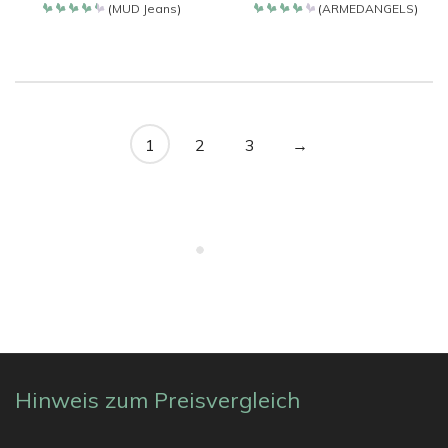
(
MUD Jeans
)
(
ARMEDANGELS
)
Bewertet
Bewertet
mit
mit
4.35
4.2
von 5
von 5
1
2
3
→
Hinweis zum Preisvergleich