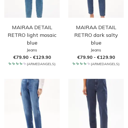
MAIRAA DETAIL
MAIRAA DETAIL
RETRO light mosaic
RETRO dark salty
blue
blue
Jeans
Jeans
€
79.90
-
€
129.90
€
79.90
-
€
129.90
(
ARMEDANGELS
)
(
ARMEDANGELS
)
Bewertet
Bewertet
mit
mit
4.2
4.2
von 5
von 5