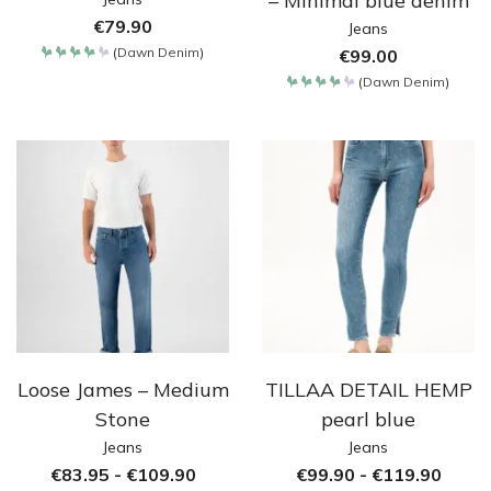
– Minimal blue denim
€
79.90
Jeans
(
Dawn Denim
)
€
99.00
Bewertet
mit
(
Dawn Denim
)
4.2
Bewertet
von 5
mit
4.2
von 5
Loose James – Medium
TILLAA DETAIL HEMP
Stone
pearl blue
Jeans
Jeans
€
83.95
-
€
109.90
€
99.90
-
€
119.90