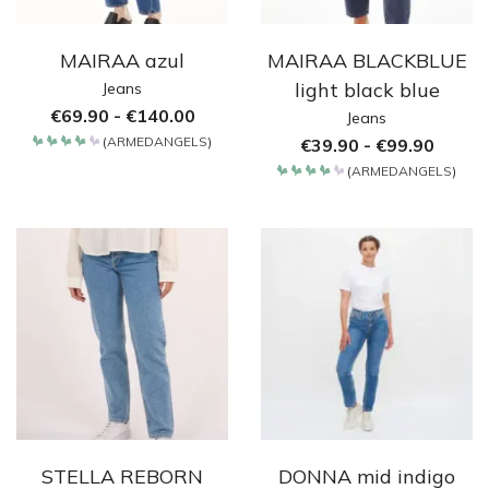
MAIRAA azul
MAIRAA BLACKBLUE
light black blue
Jeans
€
69.90
-
€
140.00
Jeans
(
ARMEDANGELS
)
€
39.90
-
€
99.90
Bewertet
mit
(
ARMEDANGELS
)
4.2
Bewertet
von 5
mit
4.2
von 5
STELLA REBORN
DONNA mid indigo