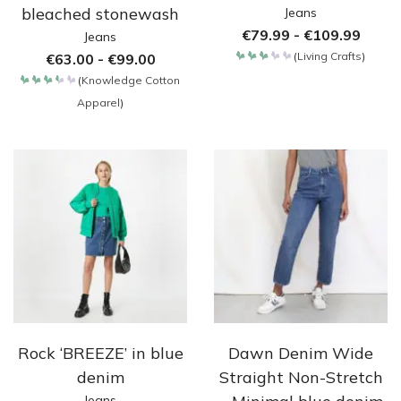
bleached stonewash
Jeans
€
79.99
-
€
109.99
Jeans
(
Living Crafts
)
€
63.00
-
€
99.00
Bewertet
mit
(
Knowledge Cotton
3.05
Bewertet
von
Apparel
)
mit
5
3.4
von
5
Rock ‘BREEZE’ in blue
Dawn Denim Wide
denim
Straight Non-Stretch
Jeans