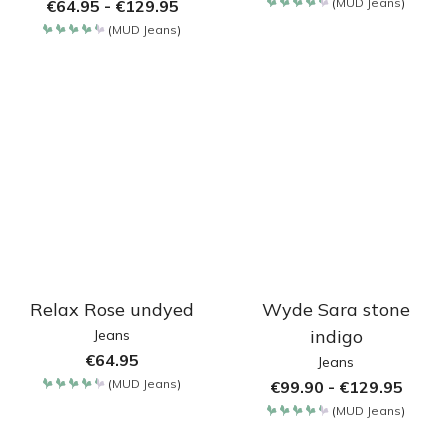
(
MUD Jeans
)
€
64.95
-
€
129.95
Bewertet
mit
(
MUD Jeans
)
4.35
Bewertet
von 5
mit
4.35
von 5
Relax Rose undyed
Wyde Sara stone
indigo
Jeans
€
64.95
Jeans
(
MUD Jeans
)
€
99.90
-
€
129.95
Bewertet
mit
(
MUD Jeans
)
4.35
Bewertet
von 5
mit
4.35