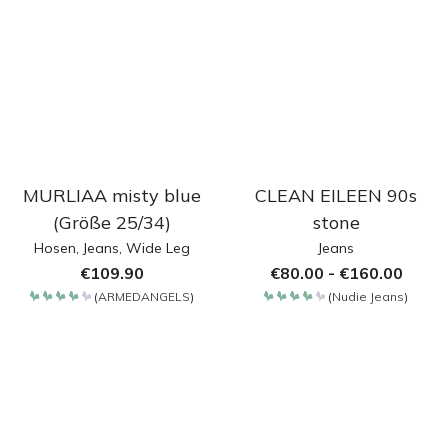
MURLIAA misty blue
CLEAN EILEEN 90s
(Größe 25/34)
stone
Hosen
,
Jeans
,
Wide Leg
Jeans
€
109.90
€
80.00
-
€
160.00
(
ARMEDANGELS
)
(
Nudie Jeans
)
Bewertet
Bewertet
mit
mit
4.2
4.257
von 5
von 5