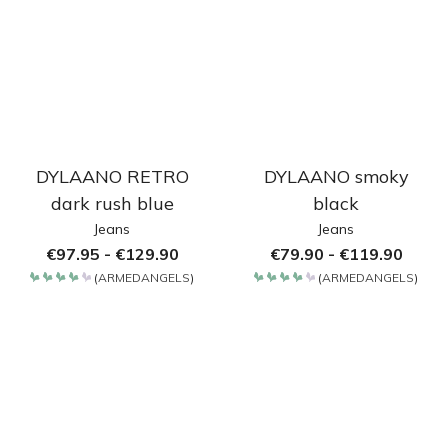
DYLAANO RETRO
DYLAANO smoky
dark rush blue
black
Jeans
Jeans
€
97.95
-
€
129.90
€
79.90
-
€
119.90
(
ARMEDANGELS
)
(
ARMEDANGELS
)
Bewertet
Bewertet
mit
mit
4.2
4.2
von 5
von 5