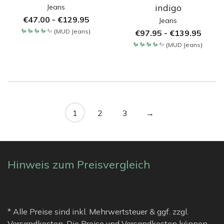
indigo
Jeans
€
47.00
-
€
129.95
Jeans
(
MUD Jeans
)
€
97.95
-
€
139.95
Bewertet
mit
(
MUD Jeans
)
4.35
Bewertet
von 5
mit
4.35
von 5
1
2
3
→
Hinweis zum Preisvergleich
* Alle Preise sind inkl. Mehrwertsteuer & ggf. zzgl.
Versandkosten. Die Preise und Versandkosten können