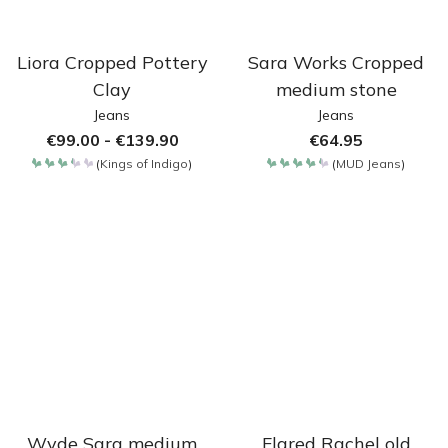
Liora Cropped Pottery
Sara Works Cropped
Clay
medium stone
Jeans
Jeans
€
99.00
-
€
139.90
€
64.95
(
Kings of Indigo
)
(
MUD Jeans
)
Bewertet
Bewertet
mit
mit
3.35
4.35
von
von 5
5
Wyde Sara medium
Flared Rachel old