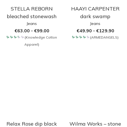
STELLA REBORN
HAAYI CARPENTER
bleached stonewash
dark swamp
Jeans
Jeans
€
63.00
-
€
99.00
€
49.90
-
€
129.90
(
Knowledge Cotton
(
ARMEDANGELS
)
Bewertet
Bewertet
Apparel
)
mit
mit
3.4
4.2
von
von 5
5
Relax Rose dip black
Wilma Works – stone