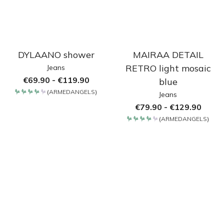
DYLAANO shower
MAIRAA DETAIL
RETRO light mosaic
Jeans
€
69.90
-
€
119.90
blue
(
ARMEDANGELS
)
Jeans
Bewertet
mit
€
79.90
-
€
129.90
4.2
von 5
(
ARMEDANGELS
)
Bewertet
mit
4.2
von 5