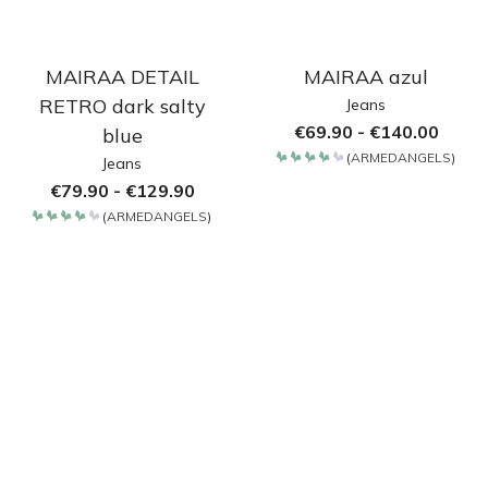
MAIRAA DETAIL
MAIRAA azul
RETRO dark salty
Jeans
€
69.90
-
€
140.00
blue
(
ARMEDANGELS
)
Jeans
Bewertet
mit
€
79.90
-
€
129.90
4.2
von 5
(
ARMEDANGELS
)
Bewertet
mit
4.2
von 5