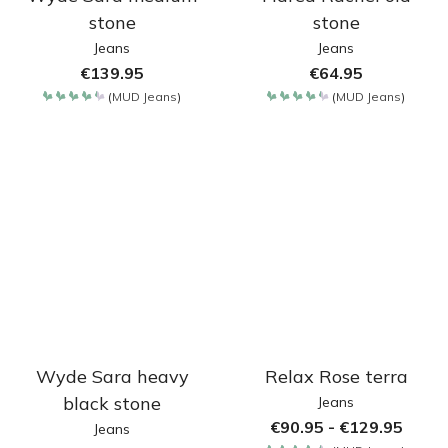
stone
stone
Jeans
Jeans
€
139.95
€
64.95
(
MUD Jeans
)
(
MUD Jeans
)
Bewertet
Bewertet
mit
mit
4.35
4.35
von 5
von 5
Wyde Sara heavy
Relax Rose terra
black stone
Jeans
€
90.95
-
€
129.95
Jeans