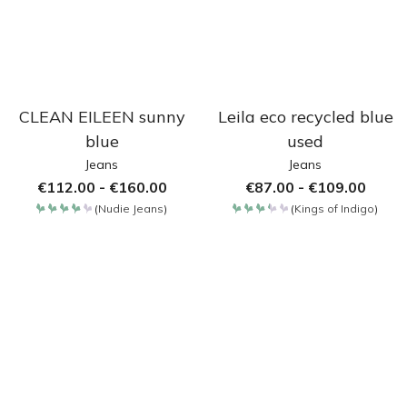
CLEAN EILEEN sunny
Leila eco recycled blue
blue
used
Jeans
Jeans
€
112.00
-
€
160.00
€
87.00
-
€
109.00
(
Nudie Jeans
)
(
Kings of Indigo
)
Bewertet
Bewertet
mit
mit
4.257
3.35
von 5
von
5