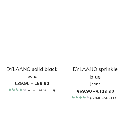
von 5
DYLAANO solid black
DYLAANO sprinkle
blue
Jeans
€
39.90
-
€
99.90
Jeans
(
ARMEDANGELS
)
€
69.90
-
€
119.90
Bewertet
mit
(
ARMEDANGELS
)
4.2
Bewertet
von 5
mit
4.2
von 5