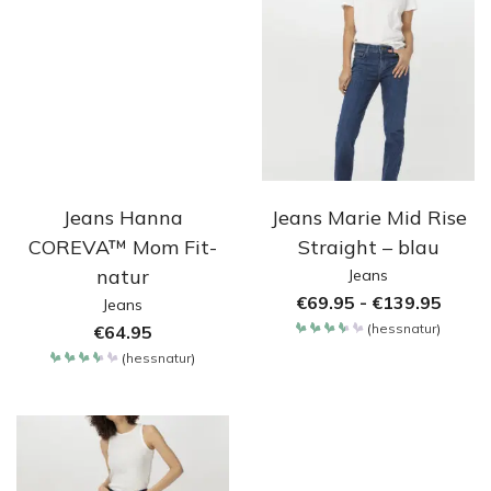
Jeans Hanna
Jeans Marie Mid Rise
COREVA™ Mom Fit-
Straight – blau
natur
Jeans
€
69.95
-
€
139.95
Jeans
(
hessnatur
)
€
64.95
Bewertet
mit
(
hessnatur
)
3.65
Bewertet
von 5
mit
3.65
von 5