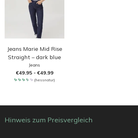
Jeans Marie Mid Rise
Straight – dark blue
Jeans
€
49.95
-
€
49.99
(
hessnatur
)
Bewertet
mit
3.65
von 5
Hinweis zum Preisvergleich