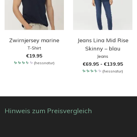
Zwirnjersey marine
Jeans Lina Mid Rise
Skinny – blau
T-Shirt
€
19.95
Jeans
(
hessnatur
)
€
69.95
-
€
139.95
Bewertet
mit
(
hessnatur
)
3.65
Bewertet
von 5
mit
3.65
von 5
Hinweis zum Preisvergleich