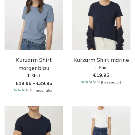
Kurzarm Shirt
Kurzarm Shirt marine
morgenblau
T-Shirt
€
19.95
T-Shirt
(
hessnatur
)
€
19.95
-
€
39.95
Bewertet
mit
(
hessnatur
)
3.65
Bewertet
von 5
mit
3.65
von 5